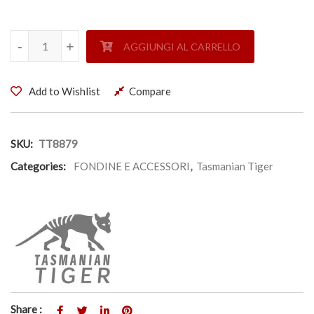
PORTA CARICATORE DOPPIO M4 MKIII - TASMANIAN TIGE
-
-
+
+
AGGIUNGI AL CARRELLO
Add to Wishlist
Compare
SKU:
TT8879
Categories:
FONDINE E ACCESSORI
,
Tasmanian Tiger
Share :