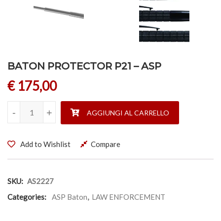
BATON PROTECTOR P21 – ASP
€
175,00
BATON PROTECTOR P21 - ASP quantità
-
-
+
+
AGGIUNGI AL CARRELLO
Add to Wishlist
Compare
SKU:
AS2227
Categories:
ASP Baton
,
LAW ENFORCEMENT