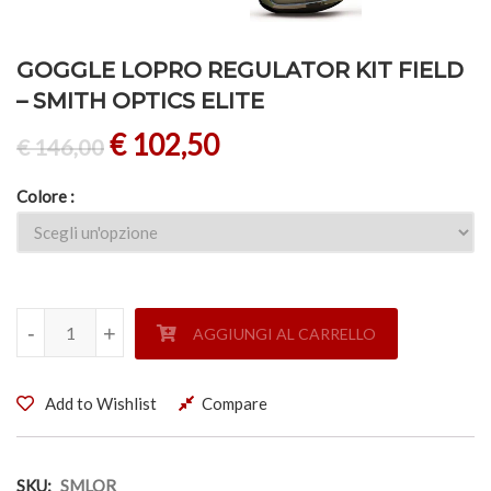
GOGGLE LOPRO REGULATOR KIT FIELD
– SMITH OPTICS ELITE
€
102,50
€
146,00
Colore
GOGGLE LOPRO REGULATOR KIT FIELD - SMITH OPTICS EL
-
-
+
+
AGGIUNGI AL CARRELLO
Add to Wishlist
Compare
SKU:
SMLOR