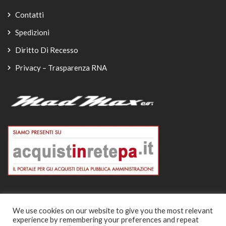
Contatti
Spedizioni
Diritto Di Recesso
Privacy – Trasparenza RNA
We use cookies on our website to give you the most relevant
experience by remembering your preferences and repeat
© Copyright 2026