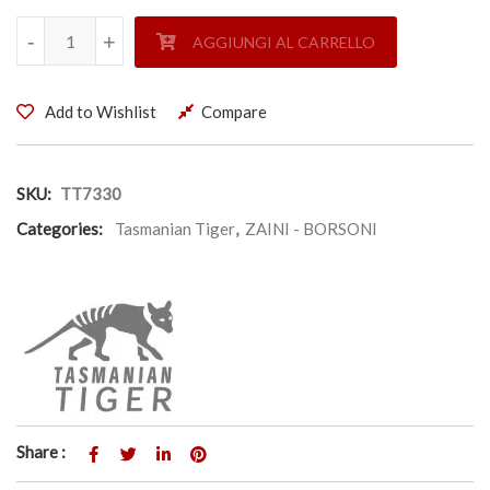
BASTO BASE - TASMANIAN TIGER quantità
-
-
+
+
AGGIUNGI AL CARRELLO
Add to Wishlist
Compare
SKU:
TT7330
Categories:
Tasmanian Tiger
,
ZAINI - BORSONI
Share :