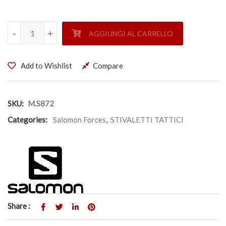
AMPHIBIA ASSAULT - SALOMON FORCES quantità
-
-
+
+
AGGIUNGI AL CARRELLO
Add to Wishlist
Compare
SKU:
M.S872
Categories:
Salomon Forces
,
STIVALETTI TATTICI
Share :