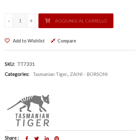
ZAINO COMPANION 30 - TASMANIAN TIGER quantità
-
-
+
+
AGGIUNGI AL CARRELLO
Add to Wishlist
Compare
SKU:
TT7331
Categories:
Tasmanian Tiger
,
ZAINI - BORSONI
Share :