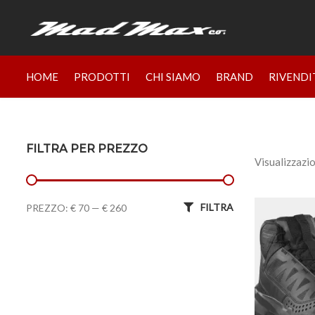
HOME
PRODOTTI
CHI SIAMO
BRAND
RIVENDI
FILTRA PER PREZZO
Visualizzazio
Prezzo Min
Prezzo Max
FILTRA
PREZZO:
€ 70
—
€ 260