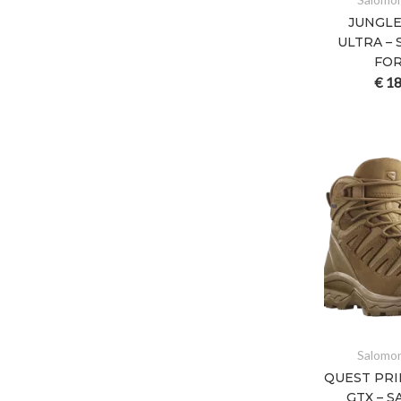
JUNGL
ULTRA –
FO
€
18
Salomo
QUEST PR
GTX – 