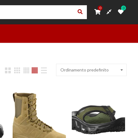
0
0
0
0
ORI
PRIVACY – TRASPARENZA RNA
ACCEDI
OUTLET
Ordinamento predefinito