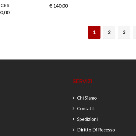
RCES
€
140,00
0,00
1
2
3
SERVIZI
Chi Siamo
Contatti
Spedizioni
Diritto Di Recesso