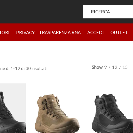
Search for:
HOME
PRODOTTI
CHI SIAMO
BRAND
RIVENDIT
TORI
PRIVACY – TRASPARENZA RNA
ACCEDI
OUTLET
Show
9
12
15
ne di 1-12 di 30 risultati