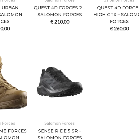
E URBAN
QUEST 4D FORCES 2 –
QUEST 4D FORCE
 SALOMON
SALOMON FORCES
HIGH GTX – SALO
RCES
€
210,00
FORCES
0,00
€
260,00
n Forces
Salomon Forces
IME FORCES
SENSE RIDE 5 SR –
SALOMON
SALOMON FORCES