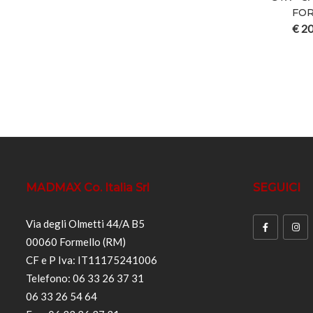
FO
€
20
MADMAX Co. Italia Srl
SEGUICI
Via degli Olmetti 44/A B5
00060 Formello (RM)
CF e P Iva: IT11175241006
Telefono: 06 33 26 37 31
06 33 26 54 64