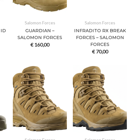
Salomon Forces
Salomon Forces
MID
GUARDIAN –
INFRADITO RX BREAK
SALOMON FORCES
FORCES – SALOMON
€
160,00
FORCES
€
70,00
Salomon Forces
Salomon Forces