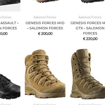
n Forces
Salomon Forces
Salomon Forces
 ASSAULT –
GENESIS FORCES MID
GENESIS FORCES 
N FORCES
– SALOMON FORCES
GTX – SALOMON
0,00
€
200,00
FORCES
€
220,00
n Forces
Salomon Forces
Salomon Forces