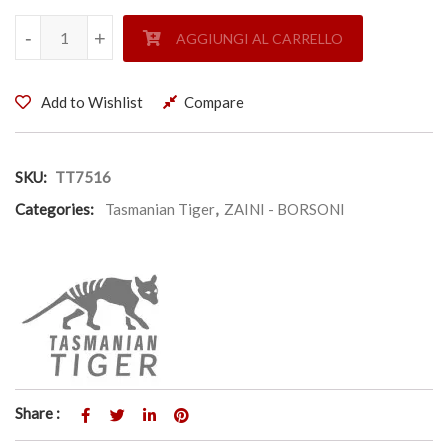
TT SURVIVAL PACK - TASMANIAN TIGER quantità
-
-
+
+
AGGIUNGI AL CARRELLO
Add to Wishlist
Compare
SKU:
TT7516
Categories:
Tasmanian Tiger
,
ZAINI - BORSONI
Share :