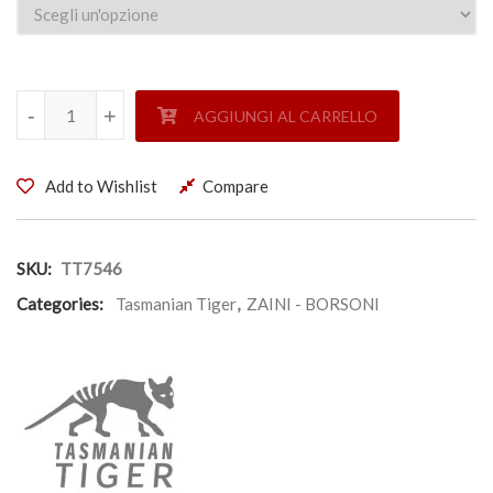
ZAINO MODULARE 45lt. PLUS - TASMANIAN TIGER quantit
-
-
+
+
AGGIUNGI AL CARRELLO
Add to Wishlist
Compare
SKU:
TT7546
Categories:
Tasmanian Tiger
,
ZAINI - BORSONI