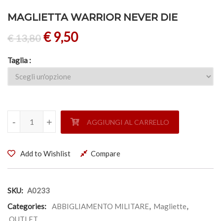
MAGLIETTA WARRIOR NEVER DIE
€
9,50
€
13,80
Taglia
MAGLIETTA WARRIOR NEVER DIE quantità
-
-
+
+
AGGIUNGI AL CARRELLO
Add to Wishlist
Compare
SKU:
A0233
Categories:
ABBIGLIAMENTO MILITARE
,
Magliette
,
OUTLET